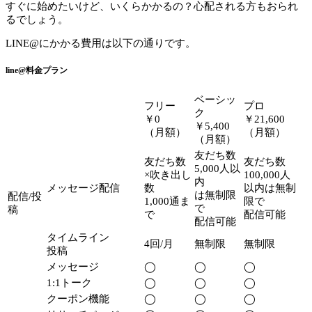
すぐに始めたいけど、いくらかかるの？心配される方もおられ
るでしょう。
LINE@にかかる費用は以下の通りです。
line@料金プラン
ベーシッ
フリー
プロ
ク
￥0
￥21,600
￥5,400
（月額）
（月額）
（月額）
友だち数
友だち数
友だち数
5,000人以
×吹き出し
100,000人
内
メッセージ配信
数
以内は無制
は無制限
配信/投
1,000通ま
限で
で
稿
で
配信可能
配信可能
タイムライン
4回/月
無制限
無制限
投稿
メッセージ
◯
◯
◯
1:1トーク
◯
◯
◯
クーポン機能
◯
◯
◯