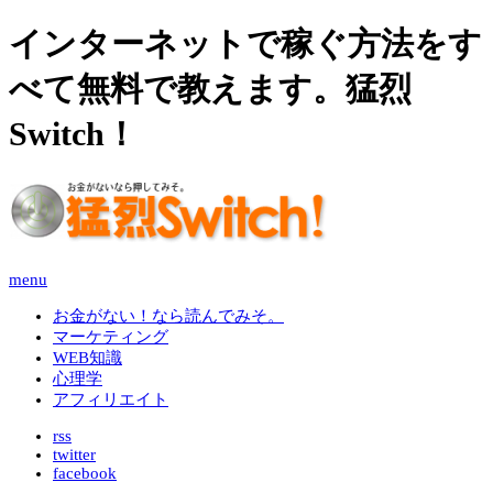
インターネットで稼ぐ方法をす
べて無料で教えます。猛烈
Switch！
menu
お金がない！なら読んでみそ。
マーケティング
WEB知識
心理学
アフィリエイト
rss
twitter
facebook