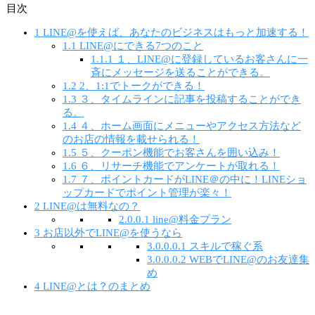
目次
1
LINE@を使えば、あなたのビジネスはもっと加速する！
1.1
LINE@にできる7つのこと
1.1.1
１、LINE@に登録しているお客さんに一
斉にメッセージを送ることができる。
1.2
2、1:1でトークができる！
1.3
３、タイムラインに記事を投稿することができ
る。
1.4
４、ホーム画面にメニューやアクセス方法など
のお店の情報を載せられる！
1.5
５、クーポン機能でお客さんを囲い込み！
1.6
６、リサーチ機能でアンケートが取れる！
1.7
７、ポイントカードがLINE＠の中に！LINEショ
ップカードでポイント管理が楽々！
2
LINE@は無料なの？
2.0.0.1
line@料金プラン
3
お店以外でLINE@を使うなら
3.0.0.0.1
スキルで稼ぐ系
3.0.0.0.2
WEBでLINE@のお友達集
め
4
LINE@とは？のまとめ